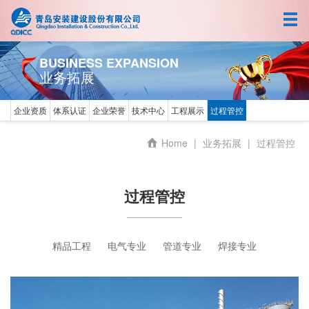
首页
关于我们
BUSINESS EXPANSION
业务拓展
新闻中心
企业资质
体系认证
企业荣誉
技术中心
工程展示
过程管控
人力资源
Home
|
业务拓展
|
过程管控
业务拓展
企业文化
过程管控
精品工程
电气专业
管道专业
焊接专业
中文
EN