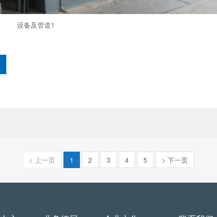
设备及管道1
< 上一页
1
2
3
4
5
> 下一页