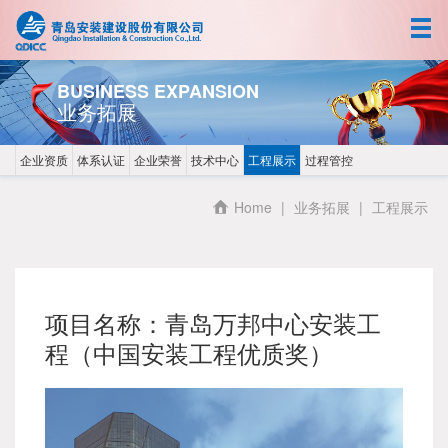
首页
关于我们
BUSINESS EXPANSION
业务拓展
新闻中心
企业资质
体系认证
企业荣誉
技术中心
工程展示
过程管控
人力资源
Home
|
业务拓展
|
工程展示
业务拓展
企业文化
项目名称：青岛万邦中心安装工
程（中国安装工程优质奖）
中文
EN